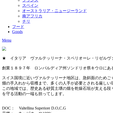
フランス
スペイン
オーストラリア・ニュージーランド
南アフリカ
チリ
フード
Goods
Menu
★ イタリア ヴァルテッリーナ・スペリオーレ・リゼルヴ
創業１８９７年 ロンバルディア州ソンドリオ県キウロにあ
スイス国境に近いヴァルテッリーナ地区は、急斜面のためご
畑の手入れから収穫まで、多くの人手が必要とされる厳しい
この地域では、歴史ある砂質土壌の畑を乾燥石垣が支える段
を守る活動の一端も担ってします。
DOC： Valtellina Superiore D.O,C.G