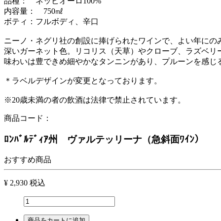
品種： ネッビオーロ100%
内容量： 750㎖
ボティ：フルボディ、辛口
ニーノ・ネグリ社の創設に捧げられたワインで、よい年にの
深いガーネット色。リコリス（天草）やクローブ、ラズベリ
味わいは豊できめ細やかなタンニンがあり、プルーンを感じ
＊ラベルデザインが変更となっております。
※20歳未満の者の飲酒は法律で禁止されています。
商品コード：
ﾛﾝﾊﾞﾙﾃﾞｨｱ州 ヴァルテッリーナ（急斜面ﾜｲﾝ）
おすすめ商品
¥ 2,930
税込
商品をカートに追加