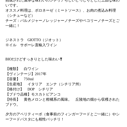
熟成された濃厚な味わいのシチリアらしいどっしりとした上品な味わ
いです。
オススメ料理は、ボロネーゼ（ミートソース）、お肉の煮込み料理
（シチューなど）
チーズ：パルメジャーノレッジャーノチーズやペコリーノチーズとご
一緒に！
ジネストラ GIOTTO（ジオット）
※イル サポーレ直輸入ワイン
BIOだけどすっきりとした味わい❣
【種類】 白ワイン
【ヴィンテージ】2017年
【容量】 750ml
【生産地】 イタリア エンナ（シチリア州）
【格付け】 DOP シチリア
【ブドウ品種】モスカトビアンコ
【特長】 黄色メロンと柑橘系の風味。 丘陵地の畑から収穫された
ブドウ。
夕方のアペリティーボ（食事前のフィンガーフードとご一緒に）やシ
ーフードパスタにも相性バッチリ！