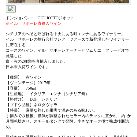
ドンジョバンニ GIGLIOTTOジオット
※イル サポーレ直輸入ワイン
シチリアのへそと呼ばれる中央にある町エンナにあるワイナリー。
イル サポーレの旅行会社フレア ツアーズで新登場したワイナリー
に滞在する
コースのワイン。イル サポーレオーナーとソムリエ フラービオで
厳選した
白・赤の2種類を直輸入しました。
日本未入荷ワインです。
【種類】 赤ワイン
【ヴィンテージ】2017年
【容量】 750ml
【生産地】 イタリア エンナ（シチリア州）
【格付け】 DOP シチリア
【ブドウ品種】ネロダヴォラ
【特長】 豪華な熟した果実で深みのある味わい。
手摘みで収穫後、換気が調整されたセラー内のラックに置かれ、約1か
月間乾燥させ、スチールタンクで発酵。小さなオーク樽で熟成後瓶詰
め。